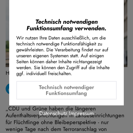
Instagram Embed
Youtube Embed
Google Maps Embed
Technisch notwendigen
Funktionsumfang verwenden.
Wir nutzen Ihre Daten ausschließlich, um die
technisch notwendige Funktionsfähigkeit zu
gewährleisten. Die Verarbeitung findet nur auf
unseren eigenen Systemen statt. Auf einigen
Seiten können daher Inhalte nichtangezeigt
werden. Sie können den Zugriff auf die Inhalte
Henning Höne
ggf. individuell freischalten.
Technisch notwendiger
Funktionsumfang
„CDU und Grüne haben die längeren
Datenschutz
Impressum
Aufenthaltsverpflichtungen in Landeseinrichtungen
für Flüchtlinge ohne Bleibeperspektive - nur
wenige Tage nach dem Terroranschlag von