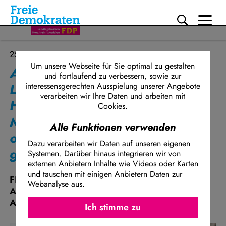
Me
Direkt zum Inhalt
25.09.2024
Um unsere Webseite für Sie optimal zu gestalten
Auslaufen des
und fortlaufend zu verbessern, sowie zur
Landesausführungsgesetzes -
interessensgerechten Ausspielung unserer Angebote
verarbeiten wir Ihre Daten und arbeiten mit
Höne (FDP): "Schwarz-grüne
Cookies.
Migrationspolitik ist von
Alle Funktionen verwenden
organisiertem Wegsehen
Dazu verarbeiten wir Daten auf unseren eigenen
geprägt!"
Systemen. Darüber hinaus integrieren wir von
externen Anbietern Inhalte wie Videos oder Karten
und tauschen mit einigen Anbietern Daten zur
FDP-Landeschef Henning Höne sagt zum
Webanalyse aus.
Auslaufen des Landesausführungsgesetzes zum
Ich stimme z
Facebook Embed / Facebook Connect
AsylG gegenüber Welt:
Ich stimme zu
Matomo
Twitter Embed