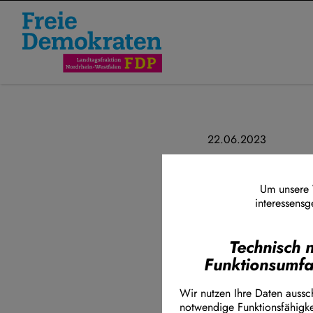
Direkt zum Inhalt
22.06.2023
FDP erkenn
Zeitenwen
Um unsere W
interessensg
NRW-Finanzminis
Technisch 
kommende Hausha
Funktionsumf
acht Prozent ste
sprengen. Gleic
Wir nutzen Ihre Daten aussch
Millionen Euro d
notwendige Funktionsfähigke