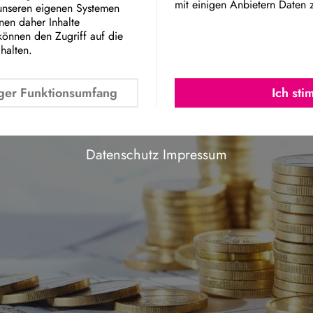
ert: „Die vorgelegten Rekordausgaben beinhalten ke
mit einigen Anbietern Daten 
 unseren eigenen Systemen
Google Maps Embed
nnen daher Inhalte
ng, die der Zeitenwende gerecht wird.
können den Zugriff auf die
chalten.
ger Funktionsumfang
Ich st
Datenschutz
Impressum