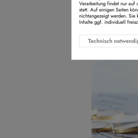
Fraktion kritisi
Verarbeitung findet nur auf
statt. Auf einigen Seiten kö
Prioritätensetzu
nichtangezeigt werden. Sie 
Inhalte ggf. individuell freis
Technisch notwendi