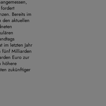
unangemessen,
 fordert
nzen. Bereits im
 den aktuellen
dneten
gulären
andtags
im letzten Jahr
fünf Milliarden
arden Euro zur
rn höhere
ten zukünftiger