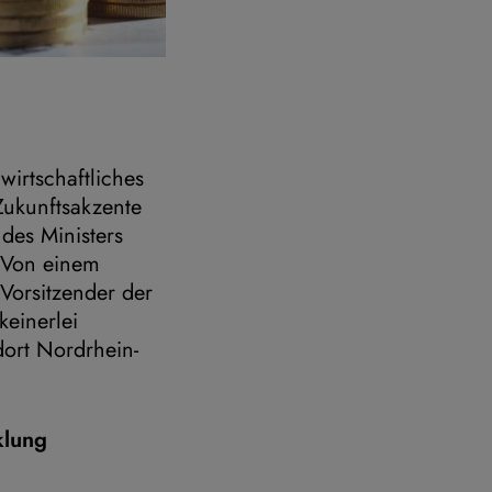
irtschaftliches
ukunftsakzente
des Ministers
. Von einem
 Vorsitzender der
keinerlei
ort Nordrhein-
klung