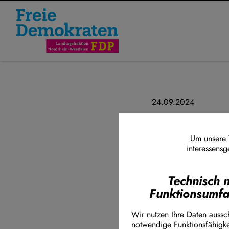
Direkt zum Inhalt
24.09.2024
FDP forder
Kriminalit
Um unsere W
interessensg
die Situati
Viertelstu
Technisch 
Funktionsumf
Die FDP-Landtag
Wir nutzen Ihre Daten aussch
Innenausschusse
notwendige Funktionsfähigke