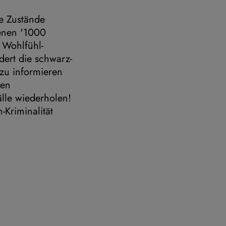
he Zustände
renen '1000
 Wohlfühl-
ert die schwarz-
zu informieren
len
älle wiederholen!
-Kriminalität