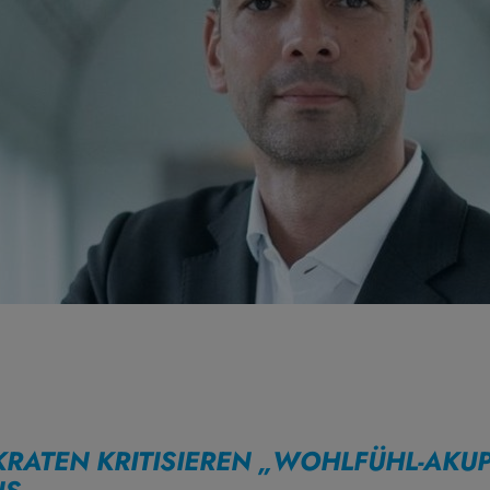
KRATEN KRITISIEREN „WOHLFÜHL-AKU