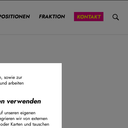
POSITIONEN
FRAKTION
KONTAKT
-
 Reul hat
n, sowie zur
 und arbeiten
tuelle
nen verwenden
ook Connect
uf unseren eigenen
egrieren wir von externen
 zum Thema
 oder Karten und tauschen