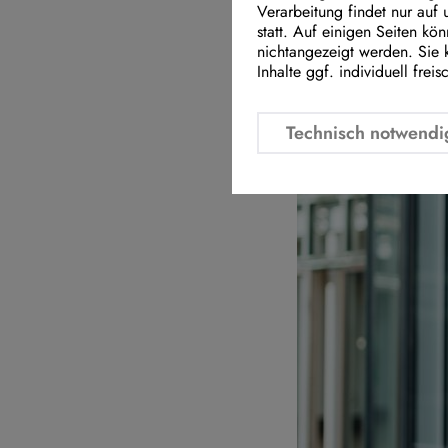
Verarbeitung findet nur auf
und wurde gerade
statt. Auf einigen Seiten kö
weitere Anlagen 
nichtangezeigt werden. Sie 
Sprecher der FDP
Inhalte ggf. individuell freis
Technisch notwendi