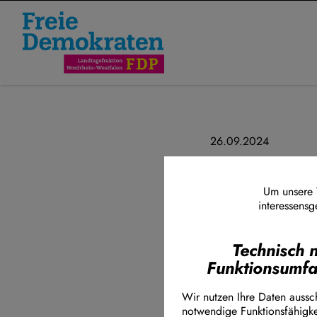
Direkt zum Inhalt
26.09.2024
OVG Münste
Landesplan
Um unsere W
interessensg
Energiemi
Technisch 
Das Oberverwalt
Funktionsumf
Genehmigung für 
rechtswidrig“ ei
Wir nutzen Ihre Daten aussch
Energieminister
notwendige Funktionsfähigke