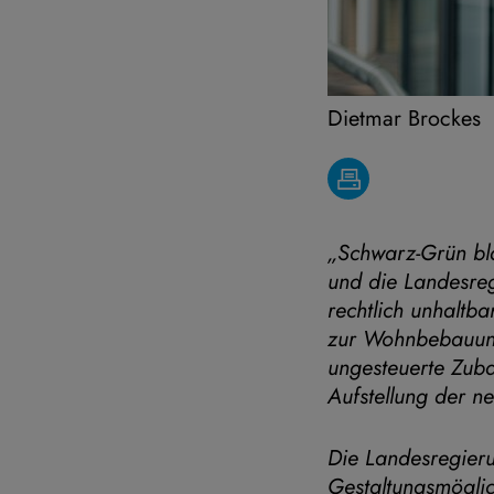
Dietmar Brockes
„Schwarz-Grün bla
und die Landesreg
rechtlich unhaltb
zur Wohnbebauun
ungesteuerte Zuba
Aufstellung der n
Die Landesregier
Gestaltungsmögli