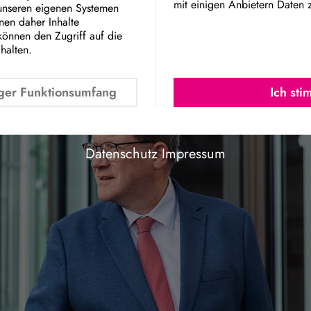
mit einigen Anbietern Daten 
 unseren eigenen Systemen
 erst eingeführt – nun ist sie bereits Geschicht
Google Maps Embed
nnen daher Inhalte
könnten betroffen sein. Dietmar Brockes, energie
können den Zugriff auf die
-Landtagsfraktion NRW, kritisiert:
chalten.
ger Funktionsumfang
Ich st
Datenschutz
Impressum