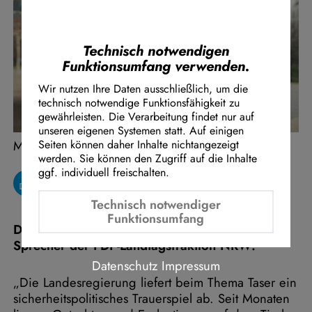
Instagram Embed
Youtube Embed
Google Maps Embed
Technisch notwendigen
Funktionsumfang verwenden.
Wir nutzen Ihre Daten ausschließlich, um die
technisch notwendige Funktionsfähigkeit zu
gewährleisten. Die Verarbeitung findet nur auf
unseren eigenen Systemen statt. Auf einigen
Marcel Hafke
Seiten können daher Inhalte nichtangezeigt
werden. Sie können den Zugriff auf die Inhalte
ggf. individuell freischalten.
Technisch notwendiger
Funktionsumfang
Dazu erklärt Marcel Hafke, innenpolitischer
Sprecher der FDP-Landtagsfraktion NRW:
Datenschutz
Impressum
„Die Landesregierung liefert beim Thema Taser ein
sicherheitspolitisches Trauerspiel ab. Seit Monaten