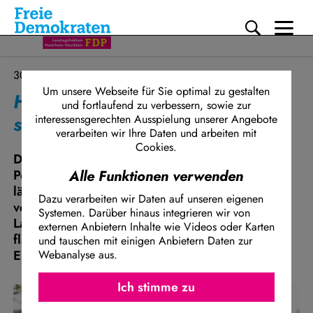
Me
Direkt zum Inhalt
30.04.2026
Um unsere Webseite für Sie optimal zu gestalten
Hafke (FDP): Fakten zu Tasern
und fortlaufend zu verbessern, sowie zur
sind da, politischer Wille fehlt
interessensgerechten Ausspielung unserer Angebote
verarbeiten wir Ihre Daten und arbeiten mit
Cookies.
Die landesweite Einführung von Tasern bei der
Polizei in Nordrhein-Westfalen kommt trotz
Alle Funktionen verwenden
längst vorliegender Gutachten weiterhin nicht
Dazu verarbeiten wir Daten auf unseren eigenen
voran. Im Innenausschuss hat die
Systemen. Darüber hinaus integrieren wir von
Landesregierung heute erneut zum Stand des
externen Anbietern Inhalte wie Videos oder Karten
flächendeckenden Rollouts berichtet – eine
und tauschen mit einigen Anbietern Daten zur
Entscheidung bleibt weiter aus.
Webanalyse aus.
Ich stimme z
Facebook Embed / Facebook Connect
Ich stimme zu
Matomo
Twitter Embed