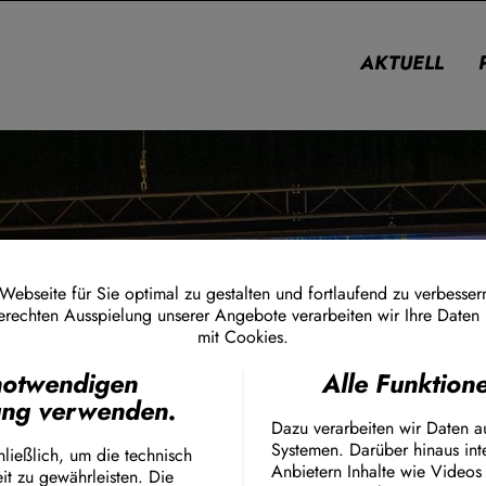
AKTUELL
falen
ebseite für Sie optimal zu gestalten und fortlaufend zu verbesser
erechten Ausspielung unserer Angebote verarbeiten wir Ihre Daten
mit Cookies.
Ich stimme zu
notwendigen
Alle Funktio
Facebook Embed / Faceb
ang verwenden.
Matomo
Dazu verarbeiten wir Daten a
Twitter Embed
Systemen. Darüber hinaus int
Instagram Embed
ließlich, um die technisch
Anbietern Inhalte wie Videos
it zu gewährleisten. Die
Youtube Embed