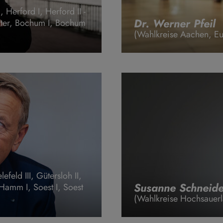
Herford I, Herford II -
Dr. Werner Pfeil
xter, Bochum I, Bochum
(Wahlkreise Aachen, Eu
efeld III, Gütersloh II,
Susanne Schneide
I, Hamm I, Soest I, Soest
(Wahlkreise Hochsauerla