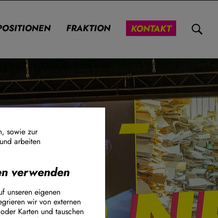
POSITIONEN
FRAKTION
KONTAKT
n, sowie zur
 und arbeiten
nen verwenden
ook Connect
uf unseren eigenen
egrieren wir von externen
 oder Karten und tauschen