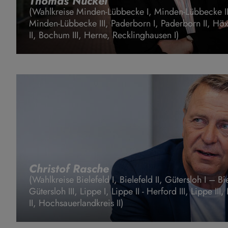
Thomas Nückel
(Wahlkreise Minden-Lübbecke I, Minden-Lübbecke II, 
Minden-Lübbecke III, Paderborn I, Paderborn II, Hö
II, Bochum III, Herne, Recklinghausen I)
Christof Rasche
(Wahlkreise Bielefeld I, Bielefeld II, Gütersloh I – Biel
Gütersloh III, Lippe I, Lippe II - Herford III, Lippe II
II, Hochsauerlandkreis II)