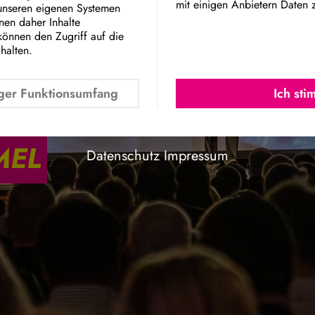
mit einigen Anbietern Daten 
 unseren eigenen Systemen
Google Maps Embed
nnen daher Inhalte
können den Zugriff auf die
chalten.
ger Funktionsumfang
Ich st
MEL
Datenschutz
Impressum