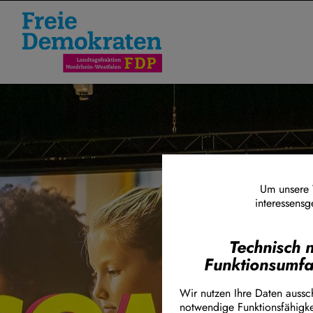
FDP im Landtag Nordrhein-West
Direkt zum Inhalt
Um unsere W
interessensg
Technisch 
Funktionsumf
Wir nutzen Ihre Daten aussch
notwendige Funktionsfähigke