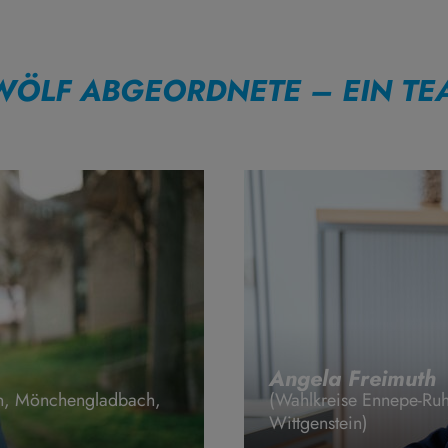
WÖLF ABGEORDNETE – EIN TE
Angela Freimuth
sen, Mönchengladbach,
(Wahlkreise Ennepe-Ruh
Wittgenstein)