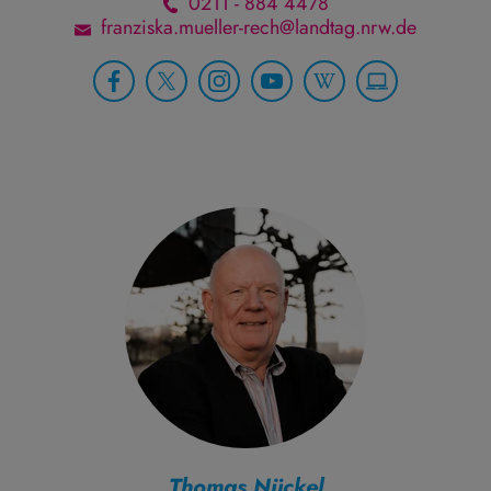
0211 - 884 4478
franziska.mueller-rech@landtag.nrw.de
Thomas Nückel