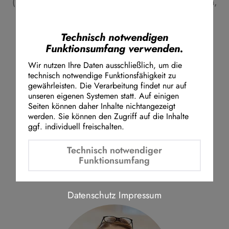
(Wahlkreise Duisburg, Kleve Krefeld, Krefeld-Viersen,
Instagram Embed
Mönchengladbach, Oberhausen II - Wesel I, Wesel,
Youtube Embed
Viersen)
Sprecher für Wirtschaft, Industrie, Klimaschutz und
Google Maps Embed
Technisch notwendigen
Energie sowie Bergbausicherheit | Sprecher für
Funktionsumfang verwenden.
Umwelt, Natur- und Verbraucherschutz,
Wir nutzen Ihre Daten ausschließlich, um die
Landwirtschaft, Forsten und ländliche Räume I
technisch notwendige Funktionsfähigkeit zu
Sprecher in der Enquetekommission III „Wasser in
gewährleisten. Die Verarbeitung findet nur auf
Zeiten der Klimakrise“
unseren eigenen Systemen statt. Auf einigen
Seiten können daher Inhalte nichtangezeigt
0211 - 884 2751
werden. Sie können den Zugriff auf die Inhalte
dietmar.brockes@landtag.nrw.de
ggf. individuell freischalten.
Technisch notwendiger
Funktionsumfang
Datenschutz
Impressum