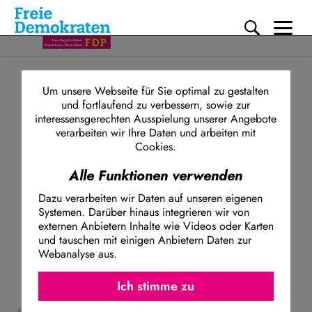
Me
ABGEORDNETE
ABGEORDNETE
Direkt zum Inhalt
Um unsere Webseite für Sie optimal zu gestalten
und fortlaufend zu verbessern, sowie zur
interessensgerechten Ausspielung unserer Angebote
verarbeiten wir Ihre Daten und arbeiten mit
Cookies.
Alle Funktionen verwenden
Dazu verarbeiten wir Daten auf unseren eigenen
Systemen. Darüber hinaus integrieren wir von
externen Anbietern Inhalte wie Videos oder Karten
und tauschen mit einigen Anbietern Daten zur
Webanalyse aus.
Ich stimme z
Facebook Embed / Facebook Connect
Ich stimme zu
Dietmar Brockes
Matomo
Twitter Embed