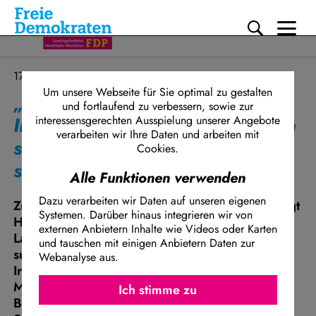
Me
Direkt zum Inhalt
17.08.2023
Um unsere Webseite für Sie optimal zu gestalten
„Industriestrompreis ist ein
und fortlaufend zu verbessern, sowie zur
Irrweg“ – Subventionen machen
interessensgerechten Ausspielung unserer Angebote
verarbeiten wir Ihre Daten und arbeiten mit
schlechte Politik nicht besser,
Cookies.
sondern nur teurer
Alle Funktionen verwenden
Dazu verarbeiten wir Daten auf unseren eigenen
Zur Diskussion über den Industriestrompreis sagt
Systemen. Darüber hinaus integrieren wir von
Henning Höne, Vorsitzender der FDP-
externen Anbietern Inhalte wie Videos oder Karten
Landtagsfraktion NRW: „Der staatlich
und tauschen mit einigen Anbietern Daten zur
subventionierte Industriestrompreis ist ein
Webanalyse aus.
Irrweg! Als FDP-Landtagsfraktion sind wir der
Ich stimme z
Facebook Embed / Facebook Connect
Meinung, dass Selbstständige und kleine
Ich stimme zu
Matomo
Betriebe den Industrieunternehmen nicht den
Twitter Embed