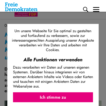
Me
Direkt zum Inhalt
08.07.2026
Um unsere Webseite für Sie optimal zu gestalten
Müller-Rech (FDP) zu ABC-
und fortlaufend zu verbessern, sowie zur
Klassen: Schwarz-grüner
interessensgerechten Ausspielung unserer Angebote
verarbeiten wir Ihre Daten und arbeiten mit
Koalitionsstreit auf dem Rücken
Cookies.
unserer Kinder
Alle Funktionen verwenden
Dazu verarbeiten wir Daten auf unseren eigenen
Die Koalitionsfraktionen von CDU und Grünen
Systemen. Darüber hinaus integrieren wir von
haben in der heutigen Schulausschusssitzung
externen Anbietern Inhalte wie Videos oder Karten
angekündigt, zum Schulrechtsänderungsgesetz
und tauschen mit einigen Anbietern Daten zur
zur Einführung der sogenannten ABC-Klassen
Webanalyse aus.
einen Entschließungsantrag einzubringen.
Ich stimme z
Facebook Embed / Facebook Connect
Ich stimme zu
Matomo
Twitter Embed