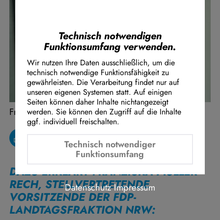
Instagram Embed
Youtube Embed
Google Maps Embed
Technisch notwendigen
Funktionsumfang verwenden.
Wir nutzen Ihre Daten ausschließlich, um die
technisch notwendige Funktionsfähigkeit zu
gewährleisten. Die Verarbeitung findet nur auf
unseren eigenen Systemen statt. Auf einigen
Seiten können daher Inhalte nichtangezeigt
Franziska Müller-Rech
werden. Sie können den Zugriff auf die Inhalte
ggf. individuell freischalten.
Technisch notwendiger
Funktionsumfang
DAZU ERKLÄRT FRANZISKA MÜLLER-
RECH, STELLVERTRETENDE
Datenschutz
Impressum
VORSITZENDE DER FDP-
LANDTAGSFRAKTION NRW: