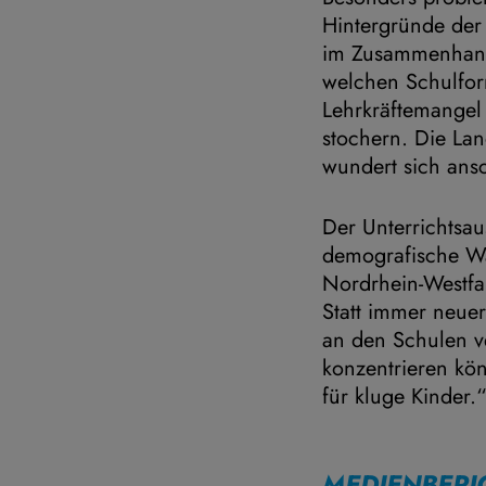
Hintergründe der A
im Zusammenhang
welchen Schulfor
Lehrkräftemangel 
stochern. Die La
wundert sich ans
Der Unterrichtsau
demografische Wa
Nordrhein-Westfal
Statt immer neue
an den Schulen ve
konzentrieren kön
für kluge Kinder.
MEDIENBERI