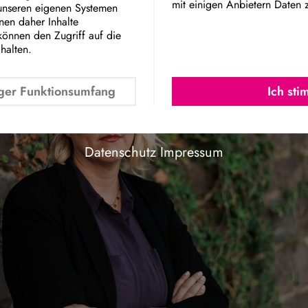
mit einigen Anbietern Daten 
 unseren eigenen Systemen
b.
Google Maps Embed
nnen daher Inhalte
können den Zugriff auf die
chalten.
ger Funktionsumfang
Ich st
Datenschutz
Impressum