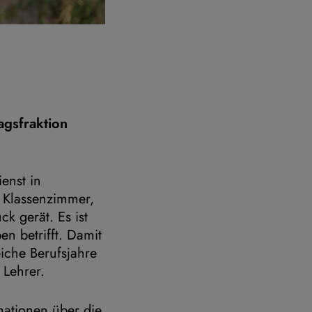
agsfraktion
enst in
n Klassenzimmer,
ck gerät. Es ist
en betrifft. Damit
iche Berufsjahre
 Lehrer.
mationen über die