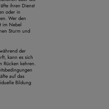
räfte ihren Dienst
n oder in
ren. Wer den
ht im Nebel
inen Sturm und
e während der
ft, kann es sich
en Rücken kehren.
eitsbedingungen
äfte auf das
iduelle Bildung