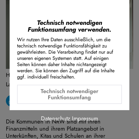
Instagram Embed
Youtube Embed
Google Maps Embed
Technisch notwendigen
Funktionsumfang verwenden.
Wir nutzen Ihre Daten ausschließlich, um die
technisch notwendige Funktionsfähigkeit zu
gewährleisten. Die Verarbeitung findet nur auf
unseren eigenen Systemen statt. Auf einigen
Seiten können daher Inhalte nichtangezeigt
werden. Sie können den Zugriff auf die Inhalte
Henning Höne, Fraktionsvorsitzender der FDP-
ggf. individuell freischalten.
Landtagsfraktion NRW
Technisch notwendiger
Funktionsumfang
Datenschutz
Impressum
Die Kommunen in NRW sind mit ihren
Finanzmitteln und ihrem Platzangebot in
Unterkünften, Kitas und Schulen an ihrer