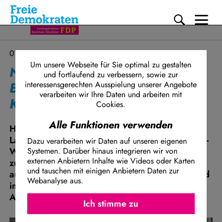
Me
Direkt zum Inhalt
01.08.2023
Um unsere Webseite für Sie optimal zu gestalten
Nur Menschen mit
und fortlaufend zu verbessern, sowie zur
Bleibeperspektive auf die
interessensgerechten Ausspielung unserer Angebote
verarbeiten wir Ihre Daten und arbeiten mit
Kommunen verteilen
Cookies.
Alle Funktionen verwenden
Henning Höne, Vorsitzender der FDP-
Landtagsfraktion NRW: „Die Lage in Nordrhein-
Dazu verarbeiten wir Daten auf unseren eigenen
Westfalen spitzt sich zu: Unser Bundesland hat
Systemen. Darüber hinaus integrieren wir von
externen Anbietern Inhalte wie Videos oder Karten
zusätzlich zu den 220.000 Kriegsflüchtlingen
und tauschen mit einigen Anbietern Daten zur
aus der Ukraine im Jahr 2022 über 42.000 und
Webanalyse aus.
im ersten Halbjahr 2023 bereits rund 30.000
Ich stimme z
Asylsuchende aufgenommen.
Facebook Embed / Facebook Connect
Ich stimme zu
Matomo
Twitter Embed