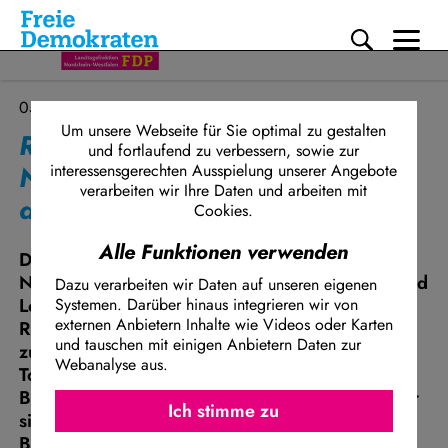
Me
Direkt zum Inhalt
05.06.2026
Um unsere Webseite für Sie optimal zu gestalten
Rasche (FDP) zur gesperrten
und fortlaufend zu verbessern, sowie zur
Nordbrücke: Wüst-Regierung
interessensgerechten Ausspielung unserer Angebote
verarbeiten wir Ihre Daten und arbeiten mit
darf sich nicht wegducken
Cookies.
Alle Funktionen verwenden
Die vollständige Sperrung der Bonner
Nordbrücke (A565) trifft Pendler, Handwerk und
Dazu verarbeiten wir Daten auf unseren eigenen
Logistik mit voller Wucht – eine zentrale
Systemen. Darüber hinaus integrieren wir von
externen Anbietern Inhalte wie Videos oder Karten
Rheinquerung fällt bis auf Weiteres aus. Schon
und tauschen mit einigen Anbietern Daten zur
zuvor galt dort ein Lkw-Fahrverbot über 7,5
Webanalyse aus.
Tonnen, nun ist die Brücke komplett dicht.
Ich stimme z
Besonders hart: Auch Fußgänger und Radfahrer
Facebook Embed / Facebook Connect
Ich stimme zu
sind betroffen, sogar die Straße unterhalb der
Matomo
Brücke ist gesperrt.
Twitter Embed