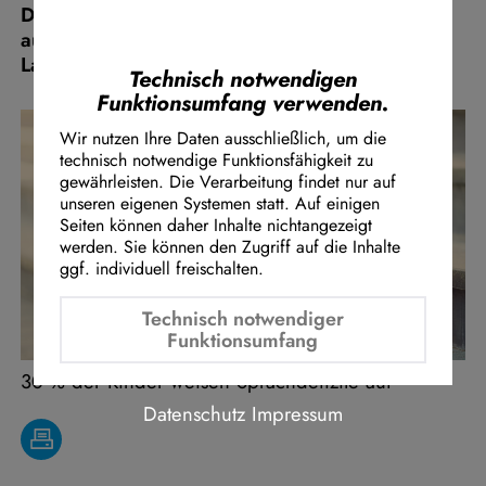
Das geht aus der Antwort der Landesregierung
Instagram Embed
auf eine Kleine Anfrage der FDP-
Youtube Embed
Landtagsfraktion NRW hervor.
Google Maps Embed
Technisch notwendigen
Funktionsumfang verwenden.
Wir nutzen Ihre Daten ausschließlich, um die
technisch notwendige Funktionsfähigkeit zu
gewährleisten. Die Verarbeitung findet nur auf
unseren eigenen Systemen statt. Auf einigen
Seiten können daher Inhalte nichtangezeigt
werden. Sie können den Zugriff auf die Inhalte
ggf. individuell freischalten.
Technisch notwendiger
Funktionsumfang
30 % der Kinder weisen Sprachdefizite auf
Datenschutz
Impressum