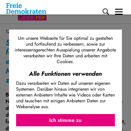
Me
Direkt zum Inhalt
12.12.2023
Um unsere Webseite für Sie optimal zu gestalten
Schulstart ohne Chancen – FDP
und fortlaufend zu verbessern, sowie zur
fordert: Landesregierung muss
interessensgerechten Ausspielung unserer Angebote
verarbeiten wir Ihre Daten und arbeiten mit
endlich mehr für Kinder tun -
Cookies.
Massive Abstimmungsdefizite
Alle Funktionen verwenden
zwischen CDU und Grünen
Dazu verarbeiten wir Daten auf unseren eigenen
Systemen. Darüber hinaus integrieren wir von
Bei den Schuleingangsuntersuchungen in
externen Anbietern Inhalte wie Videos oder Karten
Nordrhein-Westfalen treten immer mehr Defizite
und tauschen mit einigen Anbietern Daten zur
Webanalyse aus.
der Kinder zutage. Die Förderbedarfe der vor
der Einschulung untersuchten Kinder steigen in
Ich stimme z
Facebook Embed / Facebook Connect
Ich stimme zu
fast allen Bereichen. Besonders erschreckend ist,
Matomo
dass 30 % der Kinder Sprachdefizite aufweisen.
Twitter Embed