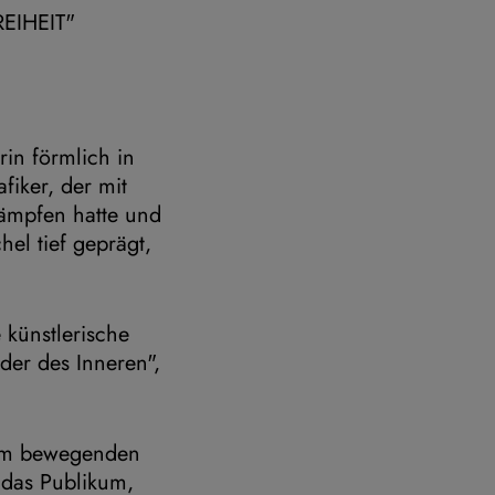
REIHEIT"
rin förmlich in
fiker, der mit
kämpfen hatte und
hel tief geprägt,
e künstlerische
der des Inneren",
nem bewegenden
 das Publikum,