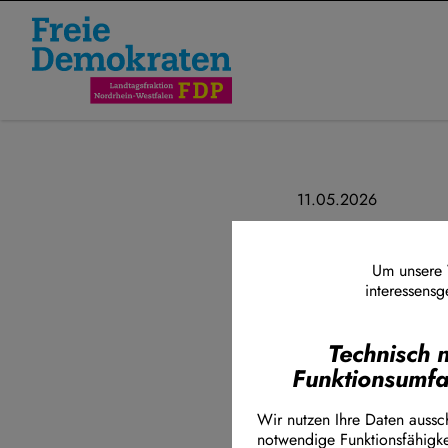
Direkt zum Inhalt
11.05.2026
Vernissage
innere un
Um unsere W
interessensg
Am 5. Mai 2026 
Technisch 
STÄRKE für die 
Funktionsumf
Ausstellung sind
Themenfelder ge
Wir nutzen Ihre Daten aussch
innere Ordnung 
notwendige Funktionsfähigke