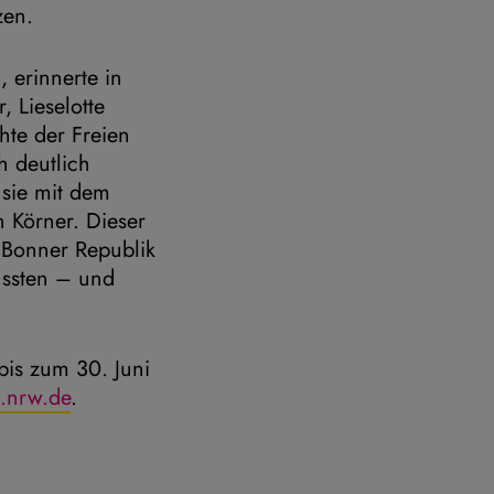
zen.
 erinnerte in
 Lieselotte
hte der Freien
h deutlich
 sie mit dem
 Körner. Dieser
n Bonner Republik
ussten – und
bis zum 30. Juni
g.nrw.de
.