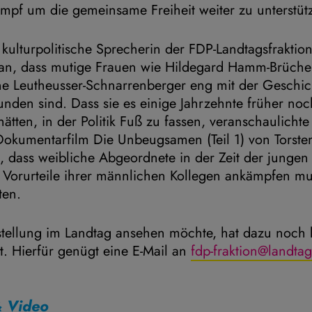
mpf um die gemeinsame Freiheit weiter zu unterstüt
ulturpolitische Sprecherin der FDP-Landtagsfraktion,
ran, dass mutige Frauen wie Hildegard Hamm-Brücher,
e Leutheusser-Schnarrenberger eng mit der Geschic
den sind. Dass sie es einige Jahrzehnte früher noc
ätten, in der Politik Fuß zu fassen, veranschaulichte
Dokumentarfilm Die Unbeugsamen (Teil 1) von Torsten
h, dass weibliche Abgeordnete in der Zeit der junge
 Vorurteile ihrer männlichen Kollegen ankämpfen m
ten.
stellung im Landtag ansehen möchte, hat dazu noch 
. Hierfür genügt eine E-Mail an
fdp-fraktion@landta
& Video