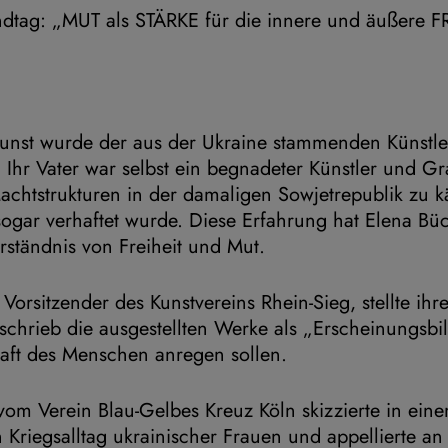
ndtag: „MUT als STÄRKE für die innere und äußere F
 Kunst wurde der aus der Ukraine stammenden Künstle
 Ihr Vater war selbst ein begnadeter Künstler und Gra
achtstrukturen in der damaligen Sowjetrepublik zu 
sogar verhaftet wurde. Diese Erfahrung hat Elena Büc
erständnis von Freiheit und Mut.
Vorsitzender des Kunstvereins Rhein-Sieg, stellte ihr
schrieb die ausgestellten Werke als „Erscheinungsbil
raft des Menschen anregen sollen.
vom Verein Blau-Gelbes Kreuz Köln skizzierte in ei
 Kriegsalltag ukrainischer Frauen und appellierte an