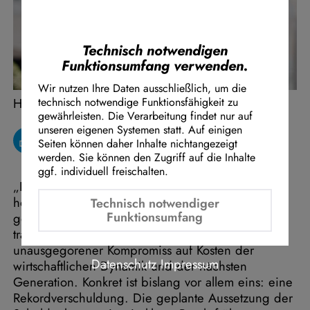
Instagram Embed
Youtube Embed
Google Maps Embed
Technisch notwendigen
Funktionsumfang verwenden.
Wir nutzen Ihre Daten ausschließlich, um die
Henning Höne
technisch notwendige Funktionsfähigkeit zu
gewährleisten. Die Verarbeitung findet nur auf
unseren eigenen Systemen statt. Auf einigen
Seiten können daher Inhalte nichtangezeigt
werden. Sie können den Zugriff auf die Inhalte
ggf. individuell freischalten.
„Friedrich Merz ist als schwarzer Panther
hochgesprungen und als roter Bettvorleger
Technisch notwendiger
Funktionsumfang
gelandet. Der Merz-Klingbeil-Plan ist kein
tragfähiges Zukunftsmodell, sondern ein
unausgegorener Kompromiss auf Kosten der
Datenschutz
Impressum
wirtschaftlichen Dynamik und der nächsten
Generation. Konkret ist bislang vor allem eins: eine
Rekordverschuldung. Die geplante Aussetzung der