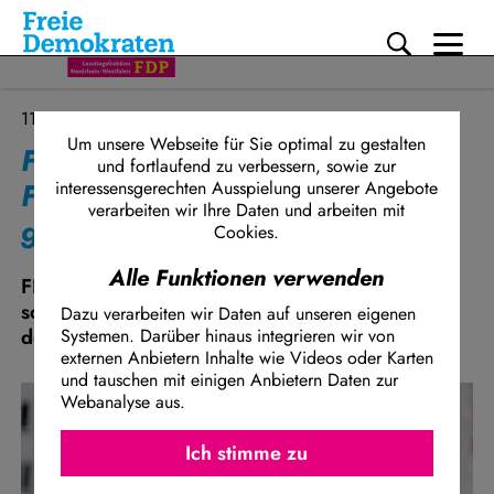
Me
Direkt zum Inhalt
11.03.2025
Um unsere Webseite für Sie optimal zu gestalten
Finanzpläne von Schwarz-Rot:
und fortlaufend zu verbessern, sowie zur
FDP-Landeschef Höne warnt vor
interessensgerechten Ausspielung unserer Angebote
verarbeiten wir Ihre Daten und arbeiten mit
geplanter Rekordverschuldung
Cookies.
Alle Funktionen verwenden
FDP-Landeschef Henning Höne sagt zum
schwarz-rotem Sondierungspapier gegenüber
Dazu verarbeiten wir Daten auf unseren eigenen
des Kölner Stadt-Anzeigers:
Systemen. Darüber hinaus integrieren wir von
externen Anbietern Inhalte wie Videos oder Karten
und tauschen mit einigen Anbietern Daten zur
Webanalyse aus.
Ich stimme z
Facebook Embed / Facebook Connect
Ich stimme zu
Matomo
Twitter Embed