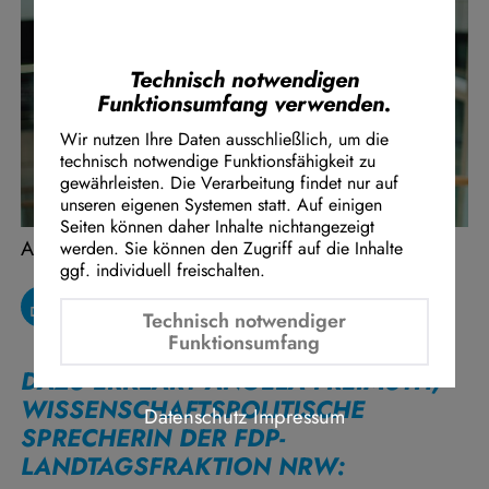
Instagram Embed
Youtube Embed
Google Maps Embed
Technisch notwendigen
Funktionsumfang verwenden.
Wir nutzen Ihre Daten ausschließlich, um die
technisch notwendige Funktionsfähigkeit zu
gewährleisten. Die Verarbeitung findet nur auf
unseren eigenen Systemen statt. Auf einigen
Seiten können daher Inhalte nichtangezeigt
Angela Freimuth
werden. Sie können den Zugriff auf die Inhalte
ggf. individuell freischalten.
Technisch notwendiger
Funktionsumfang
DAZU ERKLÄRT ANGELA FREIMUTH,
WISSENSCHAFTSPOLITISCHE
Datenschutz
Impressum
SPRECHERIN DER FDP-
LANDTAGSFRAKTION NRW: