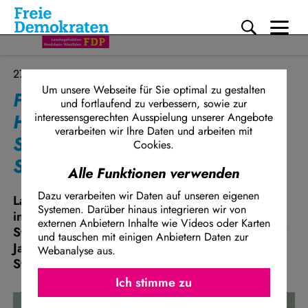
Me
Direkt zum Inhalt
27.11.2025
Um unsere Webseite für Sie optimal zu gestalten
Freimuth (FDP): Kürzungen bei
und fortlaufend zu verbessern, sowie zur
Hochschulen verschlechtern
interessensgerechten Ausspielung unserer Angebote
verarbeiten wir Ihre Daten und arbeiten mit
Studienbedingungen für neue
Cookies.
Studierende
Alle Funktionen verwenden
Dazu verarbeiten wir Daten auf unseren eigenen
Laut IT.NRW sind im Wintersemester 2025/26
Systemen. Darüber hinaus integrieren wir von
in Nordrhein-Westfalen rund 707.000
externen Anbietern Inhalte wie Videos oder Karten
Studierende eingeschrieben – erstmals seit fünf
und tauschen mit einigen Anbietern Daten zur
Jahren gibt es einen Anstieg bei den
Webanalyse aus.
Studierendenzahlen.
Ich stimme z
Facebook Embed / Facebook Connect
Ich stimme zu
Matomo
Twitter Embed