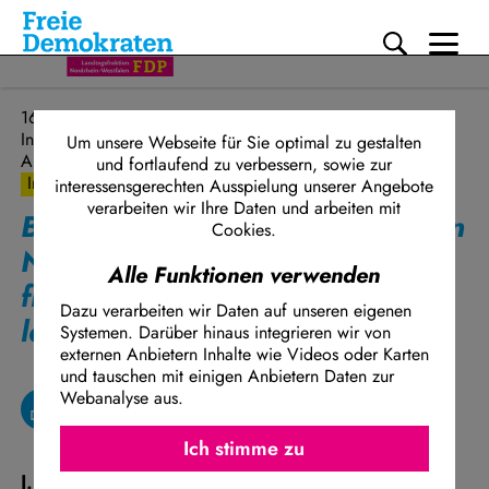
Me
Direkt zum Inhalt
16.04.2024
Innenpolitik, Gesundheit und Soziales
Um unsere Webseite für Sie optimal zu gestalten
Antrag
und fortlaufend zu verbessern, sowie zur
Initiative
interessensgerechten Ausspielung unserer Angebote
verarbeiten wir Ihre Daten und arbeiten mit
Bezahlkarte für Asylleistungen in
Cookies.
Nordrhein-Westfalen
Alle Funktionen verwenden
flächendeckend und
Dazu verarbeiten wir Daten auf unseren eigenen
landeseinheitlich umsetzen!
Systemen. Darüber hinaus integrieren wir von
externen Anbietern Inhalte wie Videos oder Karten
und tauschen mit einigen Anbietern Daten zur
Webanalyse aus.
Ich stimme z
Facebook Embed / Facebook Connect
Ich stimme zu
Matomo
I. Ausgangslage
Twitter Embed