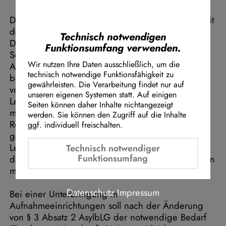
Instagram Embed
Der Deutsche Bundestag hat am 12. April 2024 mit
Youtube Embed
dem Gesetz zur Anpassung von
Google Maps Embed
Technisch notwendigen
Datenübermittlungsvorschriften im Ausländer- und
Funktionsumfang verwenden.
Sozialrecht eine Änderung des
Wir nutzen Ihre Daten ausschließlich, um die
Asylbewerberleistungsgesetzes (AsylbLG)
technisch notwendige Funktionsfähigkeit zu
beschlossen. Diese beinhaltet, dass unabhängig
gewährleisten. Die Verarbeitung findet nur auf
von der Art der Unterbringung die
unseren eigenen Systemen statt. Auf einigen
Leistungserbringung auch in Form der Bezahlkarte
Seiten können daher Inhalte nichtangezeigt
möglich wird. Damit wird eine sichere
werden. Sie können den Zugriff auf die Inhalte
Rechtsgrundlage zur Einführung von Bezahlkarten
ggf. individuell freischalten.
geschaffen. So sollen Bargeldauszahlungen an
Leistungsberechtigte eingeschränkt werden und
Technisch notwendiger
Funktionsumfang
damit der Verwaltungsaufwand bei den Kommunen
minimiert werden.
Datenschutz
Impressum
Bei einer Unterbringung in
Aufnahmeeinrichtungen soll nach der Änderung
von § 3 Absatz 2 AsylbLG der notwendige Bedarf