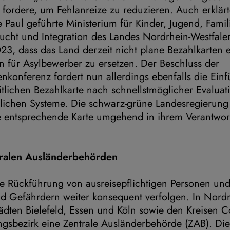
 fordere, um Fehlanreize zu reduzieren. Auch erklär
e Paul geführte Ministerium für Kinder, Jugend, Famil
lucht und Integration des Landes Nordrhein-Westfal
23, dass das Land derzeit nicht plane Bezahlkarten 
n für Asylbewerber zu ersetzen. Der Beschluss der
enkonferenz fordert nun allerdings ebenfalls die Ein
tlichen Bezahlkarte nach schnellstmöglicher Evaluati
lichen Systeme. Die schwarz-grüne Landesregierung 
ne entsprechende Karte umgehend in ihrem Verantwo
ralen Ausländerbehörden
e Rückführung von ausreisepflichtigen Personen un
nd Gefährdern weiter konsequent verfolgen. In Nord
tädten Bielefeld, Essen und Köln sowie den Kreisen 
gsbezirk eine Zentrale Ausländerbehörde (ZAB). Die