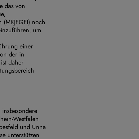
te das von
ie,
en (MKJFGFI) noch
einzuführen, um
führung einer
on der in
ist daher
rtungsbereich
d insbesondere
rhein-Westfalen
Coesfeld und Unna
se unterstützen