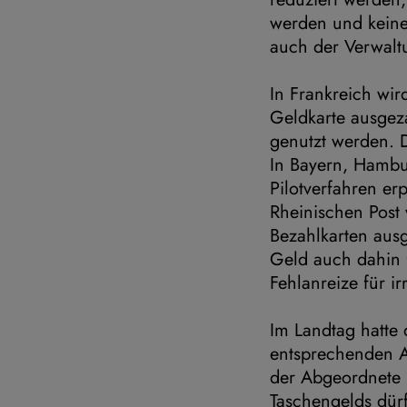
werden und keine
auch der Verwal
In Frankreich wird
Geldkarte ausgeza
genutzt werden. 
In Bayern, Hambu
Pilotverfahren er
Rheinischen Post
Bezahlkarten ausg
Geld auch dahin f
Fehlanreize für i
Im Landtag hatte 
entsprechenden An
der Abgeordnete 
Taschengelds dürf