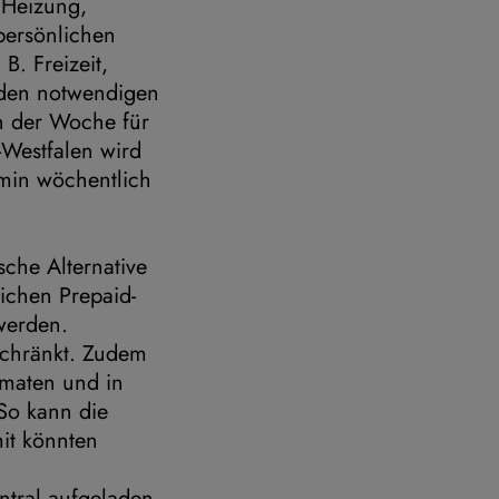
 Heizung,
persönlichen
B. Freizeit,
r den notwendigen
in der Woche für
-Westfalen wird
rmin wöchentlich
sche Alternative
ichen Prepaid-
werden.
schränkt. Zudem
maten und in
 So kann die
it könnten
ntral aufgeladen