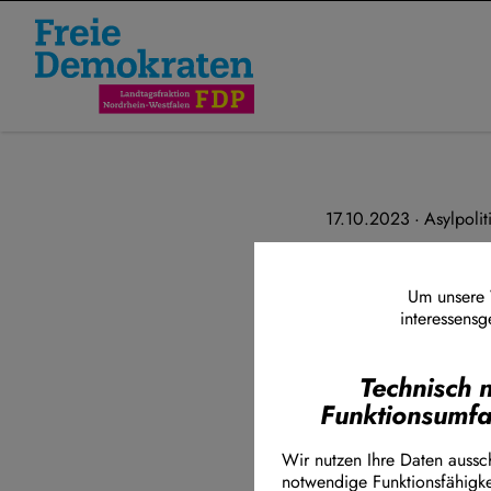
Direkt zum Inhalt
17.10.2023
Asylpolit
Flüchtling
Beitrag zu
Um unsere W
interessensg
Ministerpr
Technisch 
Funktionsumf
Wir nutzen Ihre Daten aussch
notwendige Funktionsfähigke