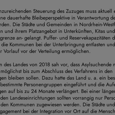
nzureichenden Steuerung des Zuzuges muss aktuell 
e dauerhafte Bleibeperspektive in Verantwortung 
rden. Die Städte und Gemeinden in Nordrhein-Westf
ln und ihrem Platzangebot in Unterkünften, Kitas und
sgrenze an- gelangt. Puffer- und Reservekapazitäten 
die Kommunen bei der Unterbringung entlasten und
 Vorlauf vor der Verteilung ermöglichen.
an des Landes von 2018 sah vor, dass Asylsuchende m
 möglichst bis zum Abschluss des Verfahrens in den
en bleiben sollen. Dazu hatte das Land u. a. ein be
 bestimmte Personengruppen eingeführt und die Aufen
en auf bis zu 24 Monate verlängert. Bei einer länge
 den Landeseinrichtungen sollten vorrangig nur Pers
e den Kommunen zugewiesen werden. Die Städte un
gagement bei der Integration vor Ort auf die Mensc