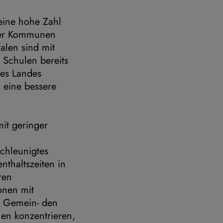
eine hohe Zahl
der Kommunen
alen sind mit
 Schulen bereits
des Landes
 eine bessere
it geringer
schleunigtes
thaltszeiten in
ren
onen mit
d Gemein- den
hen konzentrieren,