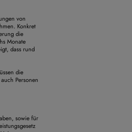
sungen von
hmen. Konkret
erung die
chs Monate
igt, dass rund
müssen die
 auch Personen
aben, sowie für
eistungsgesetz