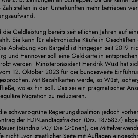
 Zahlstellen in den Unterkünften mehr betrieben wer
tungsaufwand.
 die Geldleistung bereits seit etlichen Jahren auf ein
hlt. Sie kann für elektronische Käufe in Geschäften
Die Abhebung von Bargeld ist hingegen seit 2019 ni
rg und Hannover soll eine Geldkarte in entspreche
probt werden. Ministerpräsident Hendrik Wüst hat sic
 vom 12. Oktober 2023 für die bundesweite Einführ
esprochen. Mit Bezahlkarten werde, so Wüst, sicherg
ließe, wo es hin soll. Das sei ein pragmatischer Ans
rreguläre Migration zu reduzieren.
die schwarz-grüne Regierungskoalition jedoch vorhe
trag der FDP-Landtagsfraktion (Drs. 18/5837) abgel
Rauer (Bündnis 90/ Die Grünen), die Mittelverwend
e nicht „von staatlicher Seite mit Auflagen eingesch