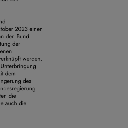
und
ktober 2023 einen
 an den Bund
rtung der
genen
verknüpft werden.
r Unterbringung
Mit dem
längerung des
undesregierung
ten die
ie auch die