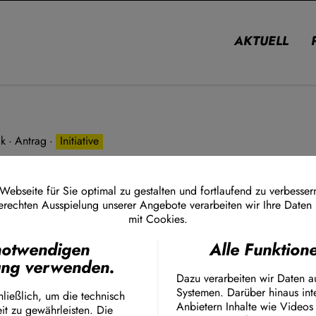
AKTUELL
ik
Antrag
Initiative
spolitik: Nordrhein-Westfalen mus
r Umsetzung des Beschlusses der
ebseite für Sie optimal zu gestalten und fortlaufend zu verbesser
erechten Ausspielung unserer Angebote verarbeiten wir Ihre Daten
äsidentenkonferenz leisten
mit Cookies.
Ich stimme zu
notwendigen
Alle Funktio
Facebook Embed / Faceb
ang verwenden.
Matomo
Dazu verarbeiten wir Daten a
Twitter Embed
Systemen. Darüber hinaus int
Instagram Embed
ließlich, um die technisch
Anbietern Inhalte wie Videos
it zu gewährleisten. Die
Youtube Embed