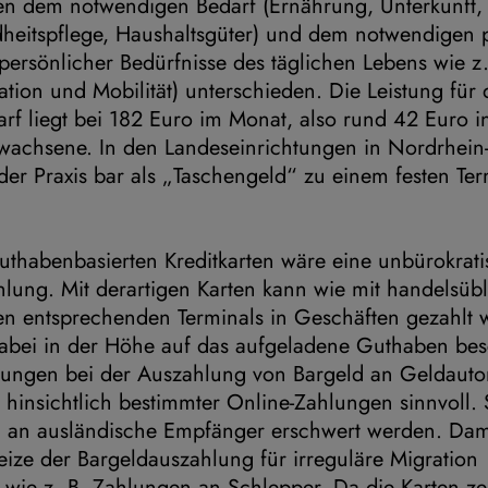
en dem notwendigen Bedarf (Ernährung, Unterkunft,
heitspflege, Haushaltsgüter) und dem notwendigen 
ersönlicher Bedürfnisse des täglichen Lebens wie z. 
tion und Mobilität) unterschieden. Die Leistung fü
rf liegt bei 182 Euro im Monat, also rund 42 Euro 
rwachsene. In den Landeseinrichtungen in Nordrhein
 der Praxis bar als „Taschengeld“ zu einem festen Te
uthabenbasierten Kreditkarten wäre eine unbürokrati
lung. Mit derartigen Karten kann wie mit handelsübl
den entsprechenden Terminals in Geschäften gezahlt 
abei in der Höhe auf das aufgeladene Guthaben be
ungen bei der Auszahlung von Bargeld an Geldauto
hinsichtlich bestimmter Online-Zahlungen sinnvoll.
an ausländische Empfänger erschwert werden. Dam
ize der Bargeldauszahlung für irreguläre Migration
 wie z. B. Zahlungen an Schlepper. Da die Karten ze