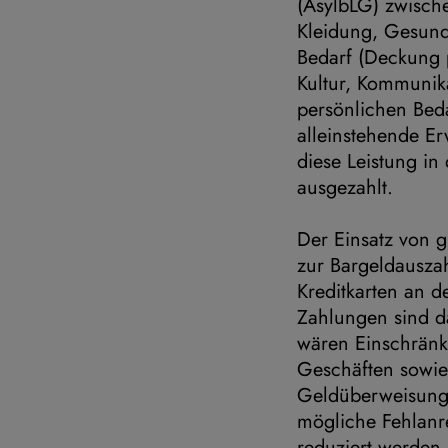
(AsylbLG) zwisch
Kleidung, Gesund
Bedarf (Deckung p
Kultur, Kommunika
persönlichen Beda
alleinstehende E
diese Leistung in
ausgezahlt.
Der Einsatz von g
zur Bargeldauszah
Kreditkarten an 
Zahlungen sind d
wären Einschränk
Geschäften sowie 
Geldüberweisung 
mögliche Fehlanre
reduziert werden,