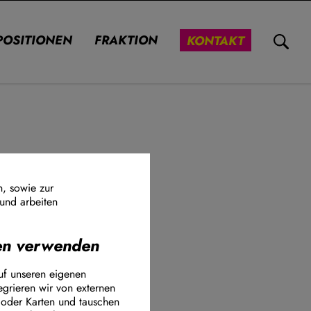
POSITIONEN
FRAKTION
KONTAKT
s seinen
n, sowie zur
 und arbeiten
nen verwenden
ook Connect
uf unseren eigenen
egrieren wir von externen
 oder Karten und tauschen