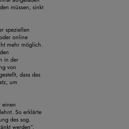
den müssen, sinkt
er speziellen
 oder online
cht mehr möglich.
nden
h in der
ung von
estellt, dass das
atz, um
r einen
ehnt. So erklärte
ung des sog.
ränkt werden“,