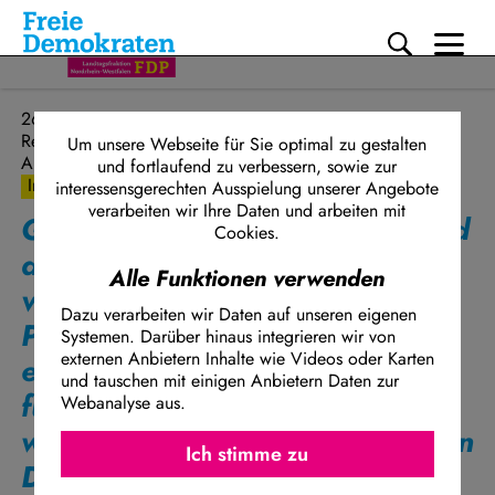
Me
Direkt zum Inhalt
26.11.2024
Rechtspolitik
Um unsere Webseite für Sie optimal zu gestalten
Antrag
und fortlaufend zu verbessern, sowie zur
Initiative
interessensgerechten Ausspielung unserer Angebote
verarbeiten wir Ihre Daten und arbeiten mit
Gerade bei knappen Kassen und
Cookies.
akutem Personalmangel ist eine
Alle Funktionen verwenden
vorausschauende
Dazu verarbeiten wir Daten auf unseren eigenen
Personalbedarfsermittlung
Systemen. Darüber hinaus integrieren wir von
externen Anbietern Inhalte wie Videos oder Karten
essenziell. Für eine
und tauschen mit einigen Anbietern Daten zur
funktionsfähige Justiz brauchen
Webanalyse aus.
Ich stimme z
wir eine Übersicht der relevanten
Facebook Embed / Facebook Connect
Ich stimme zu
Matomo
Daten und Zahlen in allen 28
Twitter Embed