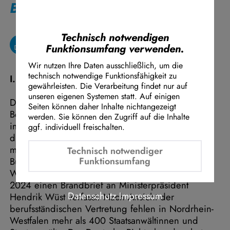
Berufsgruppen der Justiz
Instagram Embed
Youtube Embed
Google Maps Embed
Technisch notwendigen
Funktionsumfang verwenden.
Wir nutzen Ihre Daten ausschließlich, um die
technisch notwendige Funktionsfähigkeit zu
I. Ausgangslage
gewährleisten. Die Verarbeitung findet nur auf
unseren eigenen Systemen statt. Auf einigen
Der dringende Personalbedarf in allen
Seiten können daher Inhalte nichtangezeigt
Berufsgruppen der NRW-Justiz führt nicht nur zu
werden. Sie können den Zugriff auf die Inhalte
immer längeren Gerichtsverfahren und einem
ggf. individuell freischalten.
drohenden Kollaps der Justiz, sondern auch zu
massiver Frustration bei den Beschäftigten. Der
Technisch notwendiger
Bund der Richter und Staatsanwälte in Nordrhein-
Funktionsumfang
Westfalen hat vor diesem Hintergrund erst im Mai
2024 einen Brandbrief an Ministerpräsident
Datenschutz
Impressum
Hendrik Wüst verfasst. Nach Ansicht der
berufsständischen Vertretung fehlen in Nordrhein-
Westfalen mehr als 400 Staatsanwältinnen und