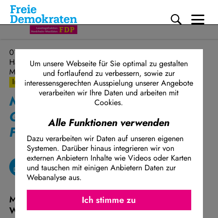
Me
Direkt zum Inhalt
01.07.2024
Haushalt und Finanzen
Um unsere Webseite für Sie optimal zu gestalten
Mündliche Anfrage
und fortlaufend zu verbessern, sowie zur
Initiative
interessensgerechten Ausspielung unserer Angebote
verarbeiten wir Ihre Daten und arbeiten mit
Mündliche Anfrage im
Cookies.
Geschäftsbereich Haushalt und
Alle Funktionen verwenden
Finanzen
Dazu verarbeiten wir Daten auf unseren eigenen
Systemen. Darüber hinaus integrieren wir von
externen Anbietern Inhalte wie Videos oder Karten
und tauschen mit einigen Anbietern Daten zur
Webanalyse aus.
Ich stimme z
Facebook Embed / Facebook Connect
Mündliche Anfrage 50 - Abgeordnete Dirk
Ich stimme zu
Matomo
Wedel FDP, Ralf Witzel FDP: Neue
Twitter Embed