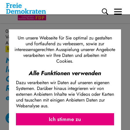
Me
Direkt zum Inhalt
04.06.2024
Verkehr und Mobilität, Industrie
Um unsere Webseite für Sie optimal zu gestalten
Antrag
und fortlaufend zu verbessern, sowie zur
Initiative
interessensgerechten Ausspielung unserer Angebote
verarbeiten wir Ihre Daten und arbeiten mit
Nordrhein-Westfalen völlig
Cookies.
losgelöst von der Erde –
Alle Funktionen verwenden
Gemeinsam eine Luft- und
Dazu verarbeiten wir Daten auf unseren eigenen
Raumfahrtstrategie für NRW
Systemen. Darüber hinaus integrieren wir von
externen Anbietern Inhalte wie Videos oder Karten
entwickeln
und tauschen mit einigen Anbietern Daten zur
Webanalyse aus.
Ich stimme z
Facebook Embed / Facebook Connect
Ich stimme zu
Matomo
Twitter Embed