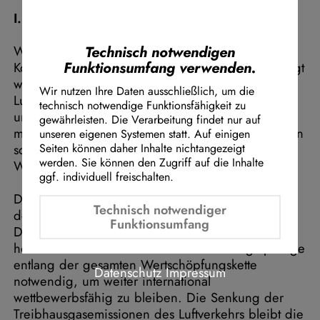
Instagram Embed
I. Ausgangslage
Youtube Embed
Google Maps Embed
Weltweit stecken in fast jedem Flugzeug
Technisch notwendigen
Funktionsumfang verwenden.
Komponenten, die in Nordrhein-Westfalen gefertigt
werden. Nordrhein-Westfalen ist ein Land der
Wir nutzen Ihre Daten ausschließlich, um die
Luftfahrt-Zulieferer und verfügt im Bereich der Luft-
technisch notwendige Funktionsfähigkeit zu
und Raumfahrtbranche über eine starke
gewährleisten. Die Verarbeitung findet nur auf
mittelständisch geprägte Zulieferindustrie mit vielen
unseren eigenen Systemen statt. Auf einigen
sog. „Hidden Champions“ über die gesamte
Seiten können daher Inhalte nichtangezeigt
werden. Sie können den Zugriff auf die Inhalte
Wertschöpfungskette hinweg.
ggf. individuell freischalten.
Der Anpassungsdruck in der Luftfahrtbranche in
Technisch notwendiger
den Bereichen der Digitalisierung,
Funktionsumfang
Dekarbonisierung und Demographie ist aktuell
hoch und macht revolutionäre Entwicklungssprünge
entlang der gesamten Wertschöpfungskette
Datenschutz
Impressum
notwendig, um weiter international
wettbewerbsfähig zu bleiben. Die Senkung der
Treibhausgasemissionen des Luftverkehrs bleibt die