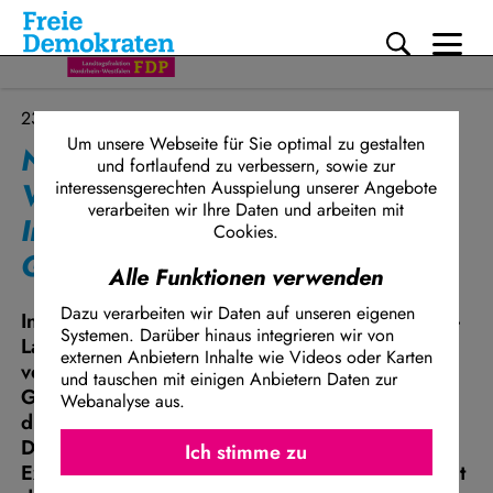
Me
Direkt zum Inhalt
23.12.2025
Um unsere Webseite für Sie optimal zu gestalten
Neues FDP-Positionspapier:
und fortlaufend zu verbessern, sowie zur
Verbindliche
interessensgerechten Ausspielung unserer Angebote
verarbeiten wir Ihre Daten und arbeiten mit
Integrationsvereinbarung für
Cookies.
Geflüchtete und Zugewanderte
Alle Funktionen verwenden
Dazu verarbeiten wir Daten auf unseren eigenen
In einem neuen Positionspapier fordert die FDP-
Systemen. Darüber hinaus integrieren wir von
Landtagsfraktion NRW die Einführung einer
externen Anbietern Inhalte wie Videos oder Karten
verbindlichen Integrationsvereinbarung für
und tauschen mit einigen Anbietern Daten zur
Geflüchtete und Zugewanderte. Darin sollen
Webanalyse aus.
diese sich etwa dazu verpflichten, an
Ich stimme z
Facebook Embed / Facebook Connect
Deutschkursen teilzunehmen, sich zum
Ich stimme zu
Matomo
Existenzrecht Israels zu bekennen und insgesamt
Twitter Embed