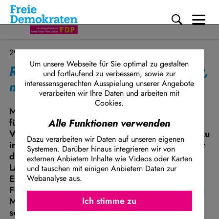
Me
Direkt zum Inhalt
29.01.2026
Um unsere Webseite für Sie optimal zu gestalten
Rasche (FDP): Wo kein Bus fährt,
und fortlaufend zu verbessern, sowie zur
muss der Führerschein her
interessensgerechten Ausspielung unserer Angebote
verarbeiten wir Ihre Daten und arbeiten mit
Cookies.
Mit dem Antrag „Nordrhein-Westfalens Stimme
für den Führerschein mit 16 – Für mehr
Alle Funktionen verwenden
Verkehrssicherheit und einen früheren Zugang zu
Dazu verarbeiten wir Daten auf unseren eigenen
individueller Mobilität“ (Drs. 18/17462) fordert
Systemen. Darüber hinaus integrieren wir von
die FDP-Landtagsfraktion NRW die
externen Anbietern Inhalte wie Videos oder Karten
Landesregierung auf, sich auf Bundes- und EU-
und tauschen mit einigen Anbietern Daten zur
Ebene für eine Anpassung der
Webanalyse aus.
Führerscheinrichtlinie oder wenigstens für einen
Ich stimme z
Facebook Embed / Facebook Connect
Modellversuch in NRW einzusetzen. Zudem
Ich stimme zu
Matomo
sollen die stark gestiegenen Kosten des
Twitter Embed