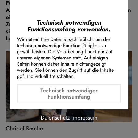
Führerscheinerwerbs gesenkt sowie Prüf- und
Instagram Embed
Ausbildungskapazitäten ausgeweitet werden, um
Youtube Embed
einen bezahlbaren, fairen und verlässlichen
Google Maps Embed
Technisch notwendigen
Zugang zur individuellen Mobilität
Funktionsumfang verwenden.
sicherzustellen. Der Antrag wurde heute in den
Landtag eingebracht.
Wir nutzen Ihre Daten ausschließlich, um die
technisch notwendige Funktionsfähigkeit zu
gewährleisten. Die Verarbeitung findet nur auf
unseren eigenen Systemen statt. Auf einigen
Seiten können daher Inhalte nichtangezeigt
werden. Sie können den Zugriff auf die Inhalte
ggf. individuell freischalten.
Technisch notwendiger
Funktionsumfang
Datenschutz
Impressum
Christof Rasche