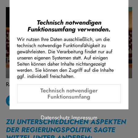
Instagram Embed
Youtube Embed
Google Maps Embed
Technisch notwendigen
Funktionsumfang verwenden.
Wir nutzen Ihre Daten ausschließlich, um die
technisch notwendige Funktionsfähigkeit zu
gewährleisten. Die Verarbeitung findet nur auf
unseren eigenen Systemen statt. Auf einigen
Seiten können daher Inhalte nichtangezeigt
werden. Sie können den Zugriff auf die Inhalte
ggf. individuell freischalten.
Ralf Witzel
Technisch notwendiger
Funktionsumfang
Datenschutz
Impressum
ZU UNTERSCHIEDLICHEN ASPEKTEN
DER REGIERUNGSPOLITIK SAGTE
WITZEL UNTER ANDEREM: