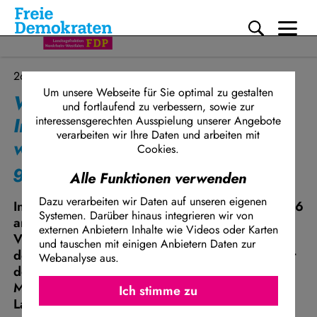
Me
Direkt zum Inhalt
26.11.2025
Um unsere Webseite für Sie optimal zu gestalten
Witzel (FDP): Zu viel
und fortlaufend zu verbessern, sowie zur
Improvisationstheater und zu
interessensgerechten Ausspielung unserer Angebote
verarbeiten wir Ihre Daten und arbeiten mit
wenig Mathematik im schwarz-
Cookies.
grünen Haushalt
Alle Funktionen verwenden
Dazu verarbeiten wir Daten auf unseren eigenen
In der Generaldebatte zum Landeshaushalt 2026
Systemen. Darüber hinaus integrieren wir von
am heutigen Mittwoch ist der stellvertretende
externen Anbietern Inhalte wie Videos oder Karten
Vorsitzende und haushaltspolitische Sprecher
und tauschen mit einigen Anbietern Daten zur
der FDP-Landtagsfraktion NRW, Ralf Witzel, mit
Webanalyse aus.
dem Schuldenkurs von Finanzminister Dr.
Ich stimme z
Facebook Embed / Facebook Connect
Marcus Optendrenk und der schwarz-grünen
Ich stimme zu
Matomo
Landesregierung hart ins Gericht gegangen.
Twitter Embed