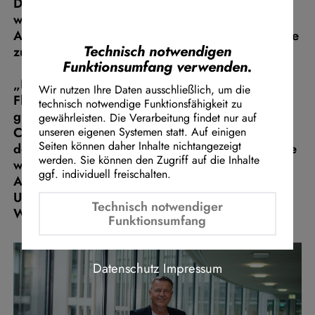
Demokraten ist es, den Standort NRW
Instagram Embed
wettbewerbsfähiger zu machen und die
Youtube Embed
Attraktivität für Airlines, Wirtschaft und Reisende
Google Maps Embed
Technisch notwendigen
zu erhöhen.
Funktionsumfang verwenden.
„Die hohen Standortkosten an deutschen
Wir nutzen Ihre Daten ausschließlich, um die
Flughäfen im europäischen Vergleich sind ein
technisch notwendige Funktionsfähigkeit zu
gravierender Wettbewerbsnachteil“, erklärt
gewährleisten. Die Verarbeitung findet nur auf
Christof Rasche, verkehrspolitischer Sprecher
unseren eigenen Systemen statt. Auf einigen
Seiten können daher Inhalte nichtangezeigt
der Fraktion. „Wir müssen jetzt handeln, um die
werden. Sie können den Zugriff auf die Inhalte
wirtschaftliche Dynamik und die internationale
ggf. individuell freischalten.
Anbindung Nordrhein-Westfalens zu sichern.
Unsere Flughäfen sind unverzichtbar für
Technisch notwendiger
Wirtschaft, Tourismus und Klimainnovationen.“
Funktionsumfang
Datenschutz
Impressum