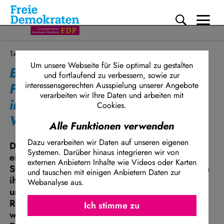
Me
Direkt zum Inhalt
14.12.2024
Um unsere Webseite für Sie optimal zu gestalten
Bessere Bedingungen für NRW-
und fortlaufend zu verbessern, sowie zur
Flughäfen: FDP will
interessensgerechten Ausspielung unserer Angebote
verarbeiten wir Ihre Daten und arbeiten mit
internationale
Cookies.
Wettbewerbsfähigkeit sichern
Alle Funktionen verwenden
Dazu verarbeiten wir Daten auf unseren eigenen
Die FDP-Landtagsfraktion NRW setzt sich mit
Systemen. Darüber hinaus integrieren wir von
einer neuen Initiative für eine nachhaltige
externen Anbietern Inhalte wie Videos oder Karten
Stärkung des Luftverkehrsstandorts NRW ein. In
und tauschen mit einigen Anbietern Daten zur
ihrem Antrag fordert die Fraktion eine
Webanalyse aus.
umfassende Verbesserung der
Ich stimme z
Facebook Embed / Facebook Connect
Rahmenbedingungen für die nordrhein-
Ich stimme zu
Matomo
westfälischen Flughäfen. Ziel der Freien
Twitter Embed