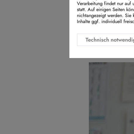
Parlamentarische
Verarbeitung findet nur auf
statt. Auf einigen Seiten kö
Die Zahl der Kin
nichtangezeigt werden. Sie 
zurückgestellt we
Inhalte ggf. individuell freis
alarmierend, das
Besonders im Be
Technisch notwendi
Handlungsbedarf
zurückgestellt –