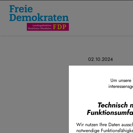
Direkt zum Inhalt
02.10.2024
„Für einen
Bildungsst
Um unsere W
interessensg
Die FDP-Landtags
Technisch 
verbindliche Bil
Funktionsumf
die Schule vorz
sicherstellen, d
Wir nutzen Ihre Daten aussch
Übergang in die 
notwendige Funktionsfähigke