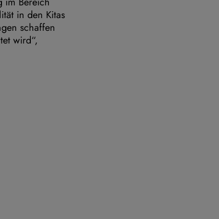
g im Bereich
tät in den Kitas
ungen schaffen
et wird“,