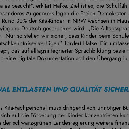
 es besucht“, erklärt Hafke. Ziel ist es, die Schulfäh
 Besonderes Augenmerk legen die Freien Demokraten 
 Rund 30% der Kita-Kinder in NRW wachsen in Haush
wiegend Deutsch gesprochen wird. „Die Alltagssprach
. Nur so stellen wir sicher, dass Kinder beim Schulei
tschkenntnisse verfügen“, fordert Hafke. Ein umfass
pt, das auf alltagsintegrierter Sprachbildung basiert
nd eine digitale Dokumentation soll den Übergang i
AL ENTLASTEN UND QUALITÄT SICHE
s Kita-Fachpersonal muss dringend von unnötiger Bür
sich auf die Förderung der Kinder konzentrieren kan
n der schwarz-grünen Landesregierung weitere finanz