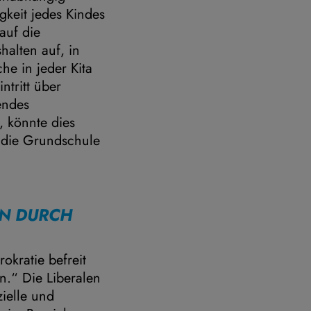
igkeit jedes Kindes
auf die
alten auf, in
e in jeder Kita
ntritt über
endes
, könnte dies
n die Grundschule
RN DURCH
okratie befreit
n.“ Die Liberalen
ielle und