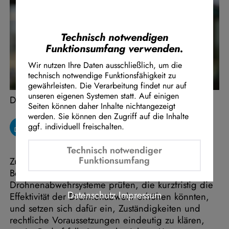
Instagram Embed
Youtube Embed
Google Maps Embed
Technisch notwendigen
Funktionsumfang verwenden.
Wir nutzen Ihre Daten ausschließlich, um die
technisch notwendige Funktionsfähigkeit zu
gewährleisten. Die Verarbeitung findet nur auf
unseren eigenen Systemen statt. Auf einigen
Dr. Werner Pfeil
Seiten können daher Inhalte nichtangezeigt
werden. Sie können den Zugriff auf die Inhalte
ggf. individuell freischalten.
Technisch notwendiger
Funktionsumfang
Zudem wollen die Freien Demokraten die
Beschaffung moderner Laser-
Drohnenabwehrsysteme prüfen, die kurzfristig die
Datenschutz
Impressum
Effektivität der Drohnenabwehr erhöhen könnten,
und setzen sich dafür ein, Zuständigkeiten und
rechtliche Voraussetzungen eindeutig zu klären,