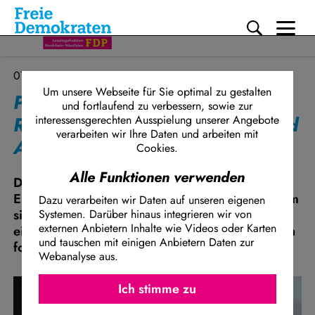
Me
Direkt zum Inhalt
07.10.2025
Um unsere Webseite für Sie optimal zu gestalten
Pfeil (FDP): NRW braucht klare
und fortlaufend zu verbessern, sowie zur
Regeln für Einsatz, Kontrolle und
interessensgerechten Ausspielung unserer Angebote
verarbeiten wir Ihre Daten und arbeiten mit
Abwehr von Drohnen
Cookies.
Alle Funktionen verwenden
Die FDP-Landtagsfraktion NRW bringt einen
Entschließungsantrag in den Landtag ein, in dem
Dazu verarbeiten wir Daten auf unseren eigenen
sie eine umfassende Drohnenstrategie und ein
Systemen. Darüber hinaus integrieren wir von
externen Anbietern Inhalte wie Videos oder Karten
eigenes Drohnengesetz für Nordrhein-Westfalen
und tauschen mit einigen Anbietern Daten zur
fordert.
Webanalyse aus.
Ich stimme z
Facebook Embed / Facebook Connect
Ich stimme zu
Matomo
Twitter Embed