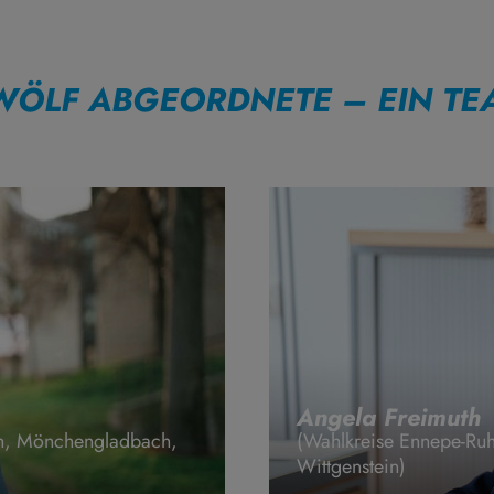
WÖLF ABGEORDNETE – EIN TE
Angela Freimuth
sen, Mönchengladbach,
(Wahlkreise Ennepe-Ruh
Wittgenstein)