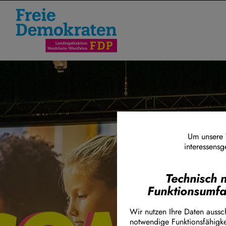
FDP im Landtag Nordrhein-West
Direkt zum Inhalt
Um unsere W
interessensg
Technisch 
Funktionsumf
Wir nutzen Ihre Daten aussch
notwendige Funktionsfähigke