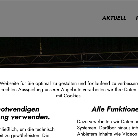
AKTUELL
falen
ebseite für Sie optimal zu gestalten und fortlaufend zu verbesser
erechten Ausspielung unserer Angebote verarbeiten wir Ihre Daten
mit Cookies.
Ich stimme zu
notwendigen
Alle Funktio
Facebook Embed / Faceb
ang verwenden.
Matomo
Dazu verarbeiten wir Daten a
Twitter Embed
Systemen. Darüber hinaus int
Instagram Embed
ließlich, um die technisch
Anbietern Inhalte wie Videos
it zu gewährleisten. Die
Youtube Embed