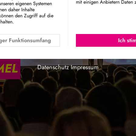
mit einigen Anbietern Daten 
 unseren eigenen Systemen
Google Maps Embed
nnen daher Inhalte
können den Zugriff auf die
chalten.
ger Funktionsumfang
Ich st
MEL
Datenschutz
Impressum