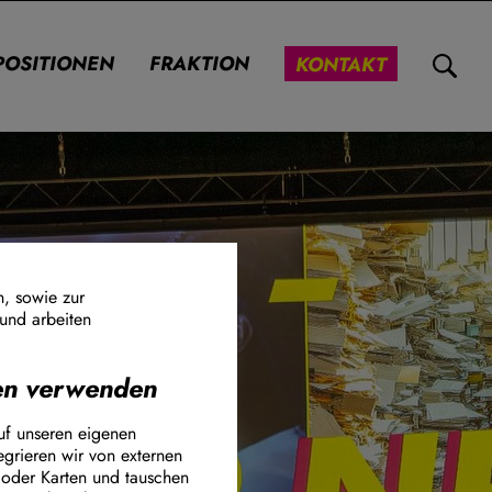
POSITIONEN
FRAKTION
KONTAKT
n, sowie zur
 und arbeiten
nen verwenden
ook Connect
uf unseren eigenen
egrieren wir von externen
 oder Karten und tauschen