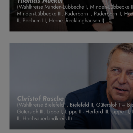
Thomas Nückel
(Wahlkreise Minden-Lübbecke I, Minden-Lübbecke II, 
Minden-Lübbecke III, Paderborn I, Paderborn II, Hö
II, Bochum III, Herne, Recklinghausen I)
Christof Rasche
(Wahlkreise Bielefeld I, Bielefeld II, Gütersloh I – Biel
Gütersloh III, Lippe I, Lippe II - Herford III, Lippe II
II, Hochsauerlandkreis II)