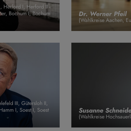
Herford I, Herford II -
Dr. Werner Pfeil
xter, Bochum I, Bochum
(Wahlkreise Aachen, Eu
efeld III, Gütersloh II,
Susanne Schneide
I, Hamm I, Soest I, Soest
(Wahlkreise Hochsauerla